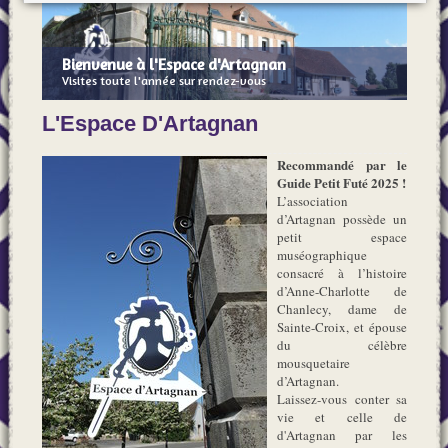
Bienvenue à l'Espace d'Artagnan
Visites toute l'année sur rendez-vous
L'Espace D'Artagnan
Recommandé par le
Guide Petit Futé 2025 !
L’association
d’Artagnan possède un
petit espace
muséographique
consacré à l’histoire
d’Anne-Charlotte de
Chanlecy, dame de
Sainte-Croix, et épouse
du célèbre
mousquetaire
d’Artagnan.
Laissez-vous conter sa
vie et celle de
d'Artagnan par les