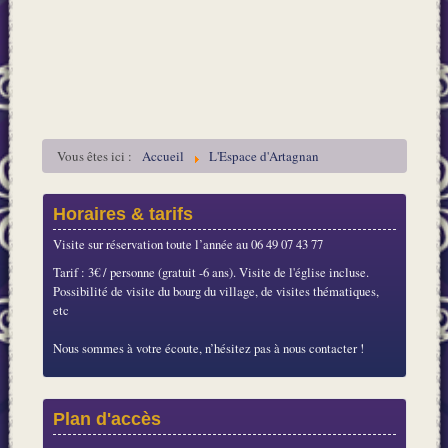
Vous êtes ici :
Accueil
L'Espace d'Artagnan
Horaires & tarifs
Visite sur réservation toute l’année au 06 49 07 43 77
Tarif : 3€ / personne (gratuit -6 ans). Visite de l'église incluse.
Possibilité de visite du bourg du village, de visites thématiques,
etc
Nous sommes à votre écoute, n’hésitez pas à nous contacter !
Plan d'accès