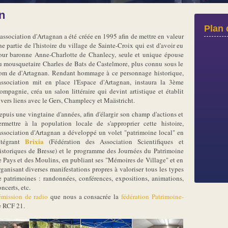
n
Plan 
'association d'Artagnan a été créée en 1995 afin de mettre en valeur
ne partie de l'histoire du village de Sainte-Croix qui est d'avoir eu
our baronne Anne-Charlotte de Chanlecy, seule et unique épouse
u mousquetaire Charles de Bats de Castelmore, plus connu sous le
om de d'Artagnan. Rendant hommage à ce personnage historique,
'association mit en place l'Espace d'Artagnan, instaura la 3ème
ompagnie, créa un salon littéraire qui devint artistique et établit
ivers liens avec le Gers, Champlecy et Maästricht.
epuis une vingtaine d'années, afin d'élargir son champ d'actions et
ermettre à la population locale de s'approprier cette histoire,
'association d'Artagnan a développé un volet "patrimoine local" en
Brixia
ntégrant
(Fédération des Association Scientifiques et
istoriques de Bresse) et le programme des Journées du Patrimoine
e Pays et des Moulins, en publiant ses "Mémoires de Village" et en
rganisant diverses manifestations propres à valoriser tous les types
e patrimoines : randonnées, conférences, expositions, animations,
ncerts, etc.
émission de radio
que nous a consacrée la
fédération Patrimoine-
e RCF 21.