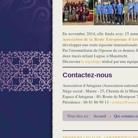
En novembre 2014, elle fonda avec 15 autres 
Association de la Route Européenne d'Ar
développer une route équestre transnationale 
Par l'intermédiaire de l'épouse de ce dernier, 
deux tracés reliant Lupiac à Maastricht.
Découvrez
le reportage
réalisé par une équip
Contactez-nous
Association d'Artagnan (Association national
Siège social : Mairie - 25, Chemin de la Min
Espace d'Artagnan : 80, Route de Montpont 
Présidence : 06 81 86 90 13 -
contact@associa
Vous êtes ici :
Accueil
Qui sommes-n
MENTIONS LEGALES
-
CONFIDENTIALIT