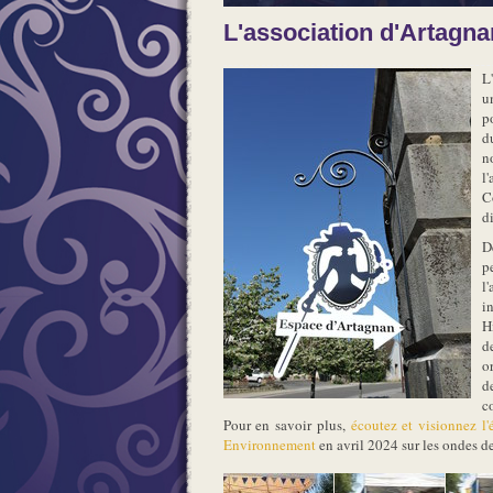
L'association d'Artagna
L
u
p
d
n
l
C
d
D
p
l
i
H
d
o
d
co
Pour en savoir plus,
écoutez et visionnez l'
Environnement
en avril 2024 sur les ondes d