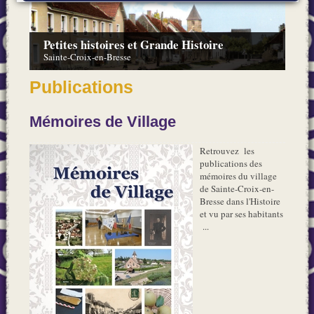
Petites histoires et Grande Histoire
Sainte-Croix-en-Bresse
Publications
Mémoires de Village
Retrouvez les
publications des
mémoires du village
de Sainte-Croix-en-
Bresse dans l'Histoire
et vu par ses habitants
...