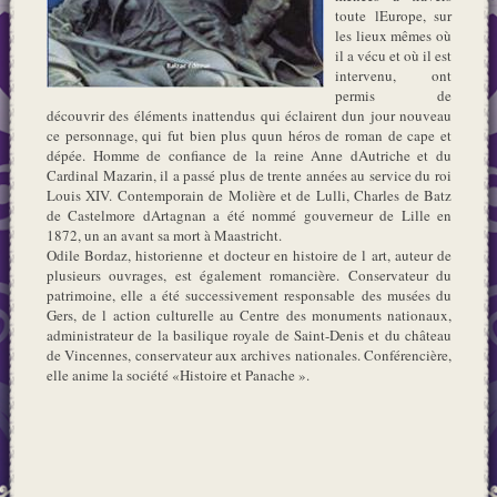
toute lEurope, sur
les lieux mêmes où
il a vécu et où il est
intervenu, ont
permis de
découvrir des éléments inattendus qui éclairent dun jour nouveau
ce personnage, qui fut bien plus quun héros de roman de cape et
dépée. Homme de confiance de la reine Anne dAutriche et du
Cardinal Mazarin, il a passé plus de trente années au service du roi
Louis XIV. Contemporain de Molière et de Lulli, Charles de Batz
de Castelmore dArtagnan a été nommé gouverneur de Lille en
1872, un an avant sa mort à Maastricht.
Odile Bordaz, historienne et docteur en histoire de l art, auteur de
plusieurs ouvrages, est également romancière. Conservateur du
patrimoine, elle a été successivement responsable des musées du
Gers, de l action culturelle au Centre des monuments nationaux,
administrateur de la basilique royale de Saint-Denis et du château
de Vincennes, conservateur aux archives nationales. Conférencière,
elle anime la société «Histoire et Panache ».