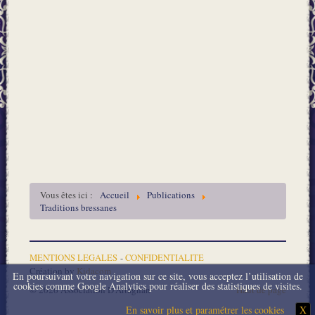
Vous êtes ici :
Accueil
Publications
Traditions bressanes
MENTIONS LEGALES
-
CONFIDENTIALITE
Création by
Kidacom
En poursuivant votre navigation sur ce site, vous acceptez l’utilisation de
cookies comme Google Analytics pour réaliser des statistiques de visites.
© 2026 Association D'Artagnan
Haut de page
En savoir plus et paramétrer les cookies
X