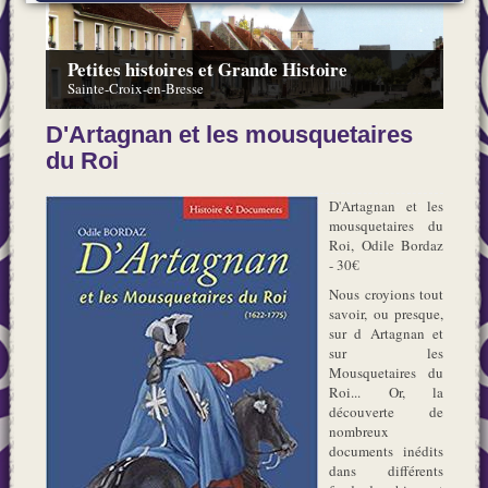
Petites histoires et Grande Histoire
Sainte-Croix-en-Bresse
D'Artagnan et les mousquetaires
du Roi
D'Artagnan et les
mousquetaires du
Roi, Odile Bordaz
- 30€
Nous croyions tout
savoir, ou presque,
sur d Artagnan et
sur les
Mousquetaires du
Roi... Or, la
découverte de
nombreux
documents inédits
dans différents