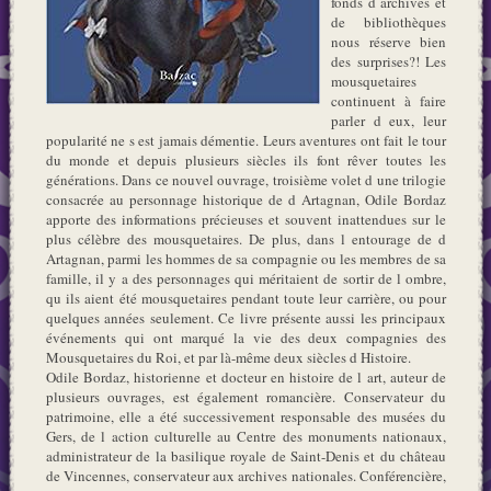
fonds d archives et
de bibliothèques
nous réserve bien
des surprises?! Les
mousquetaires
continuent à faire
parler d eux, leur
popularité ne s est jamais démentie. Leurs aventures ont fait le tour
du monde et depuis plusieurs siècles ils font rêver toutes les
générations. Dans ce nouvel ouvrage, troisième volet d une trilogie
consacrée au personnage historique de d Artagnan, Odile Bordaz
apporte des informations précieuses et souvent inattendues sur le
plus célèbre des mousquetaires. De plus, dans l entourage de d
Artagnan, parmi les hommes de sa compagnie ou les membres de sa
famille, il y a des personnages qui méritaient de sortir de l ombre,
qu ils aient été mousquetaires pendant toute leur carrière, ou pour
quelques années seulement. Ce livre présente aussi les principaux
événements qui ont marqué la vie des deux compagnies des
Mousquetaires du Roi, et par là-même deux siècles d Histoire.
Odile Bordaz, historienne et docteur en histoire de l art, auteur de
plusieurs ouvrages, est également romancière. Conservateur du
patrimoine, elle a été successivement responsable des musées du
Gers, de l action culturelle au Centre des monuments nationaux,
administrateur de la basilique royale de Saint-Denis et du château
de Vincennes, conservateur aux archives nationales. Conférencière,