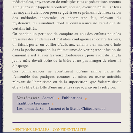
médicinales), croyances en de multiples rites et précautions, recours
à un guérisseur (appelé rebouteux, sorcier, leveur de brûle…) : tous
les moyens étaient bon pour se guérir ou se prémunir de maux selon
des méthodes ancestrales, et encore une fois, relevant du
mystérieux, du surnaturel, dont la connaissance ne l’était que de
certains initiés.
On pendait un petit sac de camphre au cou des enfants pour les
préserver des épidémies et maladies contagieuses ; contre les vers,
on faisait porter un collier d’aulx aux enfants ; un marron d’Inde
dans la poche empêche les rhumatismes de venir ; une infusion de
camomille sert à laver les yeux douloureux ; pour avoir du lait, la
jeune mère devait boire de la bière et ne pas manger de chou ni
d’asperge…
Ces connaissances ne constituent qu’une infime partie de
l’ensemble des pratiques connues et mises en œuvre autrefois
relevant de l’empirisme ou de la superstition, que Voltaire disait
être « la fille très folle d’une mère très sage », à savoir la religion.
Vous êtes ici :
Accueil
Publications
Traditions bressanes
Les larmes de Saint Laurent et la fête de Châteaurenaud
MENTIONS LEGALES
-
CONFIDENTIALITE