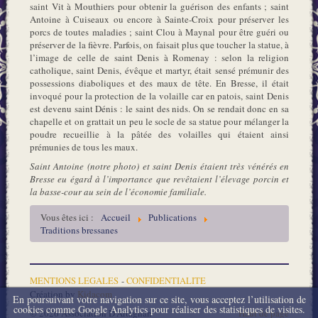
saint Vit à Mouthiers pour obtenir la guérison des enfants ; saint
Antoine à Cuiseaux ou encore à Sainte-Croix pour préserver les
porcs de toutes maladies ; saint Clou à Maynal pour être guéri ou
préserver de la fièvre. Parfois, on faisait plus que toucher la statue, à
l’image de celle de saint Denis à Romenay : selon la religion
catholique, saint Denis, évêque et martyr, était sensé prémunir des
possessions diaboliques et des maux de tête. En Bresse, il était
invoqué pour la protection de la volaille car en patois, saint Denis
est devenu saint Dénis : le saint des nids. On se rendait donc en sa
chapelle et on grattait un peu le socle de sa statue pour mélanger la
poudre recueillie à la pâtée des volailles qui étaient ainsi
prémunies de tous les maux.
Saint Antoine (notre photo) et saint Denis étaient très vénérés en
Bresse eu égard à l’importance que revêtaient l’élevage porcin et
la basse-cour au sein de l’économie familiale.
Vous êtes ici :
Accueil
Publications
Traditions bressanes
MENTIONS LEGALES
-
CONFIDENTIALITE
Création by
Kidacom
En poursuivant votre navigation sur ce site, vous acceptez l’utilisation de
cookies comme Google Analytics pour réaliser des statistiques de visites.
© 2026 Association D'Artagnan
Haut de page