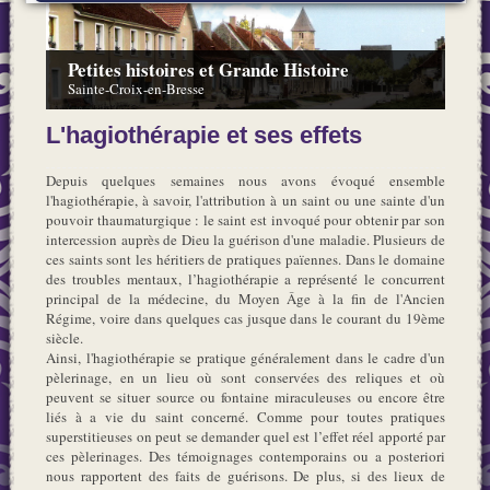
Petites histoires et Grande Histoire
Sainte-Croix-en-Bresse
L'hagiothérapie et ses effets
Depuis quelques semaines nous avons évoqué ensemble
l'hagiothérapie, à savoir, l'attribution à un saint ou une sainte d'un
pouvoir thaumaturgique : le saint est invoqué pour obtenir par son
intercession auprès de Dieu la guérison d'une maladie. Plusieurs de
ces saints sont les héritiers de pratiques païennes. Dans le domaine
des troubles mentaux, l’hagiothérapie a représenté le concurrent
principal de la médecine, du Moyen Âge à la fin de l'Ancien
Régime, voire dans quelques cas jusque dans le courant du 19ème
siècle.
Ainsi, l'hagiothérapie se pratique généralement dans le cadre d'un
pèlerinage, en un lieu où sont conservées des reliques et où
peuvent se situer source ou fontaine miraculeuses ou encore être
liés à a vie du saint concerné. Comme pour toutes pratiques
superstitieuses on peut se demander quel est l’effet réel apporté par
ces pèlerinages. Des témoignages contemporains ou a posteriori
nous rapportent des faits de guérisons. De plus, si des lieux de