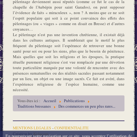
pèlerinage deviennent aussi réputés (comme ce fut le cas de la
chapelle de l’Aubépin pour saint Garados), on peut supposer
l’évidence de faits « miraculeux », non ? A moins que ce ne soit
l’esprit populaire qui soit à ce point convaincu des effets des
pèlerinages (ou « viages » comme on disait en Bresse) et d’autres
croyances…
Le pèlerinage n’est pas une invention chrétienne, il existait déjà
dans les cultures antiques. Il semblerait que le motif le plus
fréquent du pèlerinage soit l’espérance de retrouver une bonne
santé pour soi ou pour les siens, plus que le besoin de pénitence.
Mais quelles que soit les religions et les époques, la pratique
rituelle purement religieuse s’est vue remplacée par une dévotion
toute particulière marquée par une volonté de rencontre avec des
présences surnaturelles ou des réalités sacrales passant notamment
par un lieu, un objet ou une image sacrés. Ce fait est avéré, dans
l’expérience religieuse de l’espèce humaine, comme une
nécessité.
Vous êtes ici :
Accueil
Publications
Traditions bressanes
Des commerces un peu plus rares...
MENTIONS LEGALES
-
CONFIDENTIALITE
Création by
Kidacom
En poursuivant votre navigation sur ce site, vous acceptez l’utilisation de