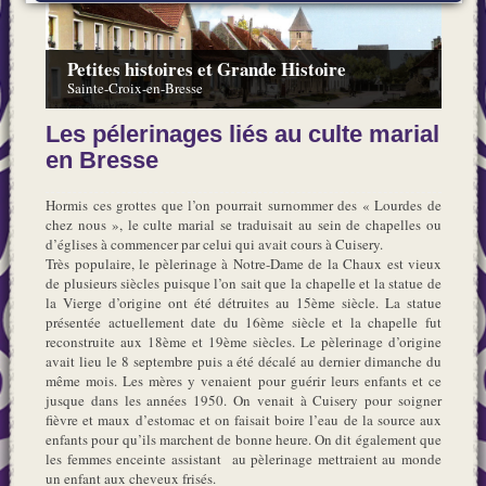
Petites histoires et Grande Histoire
Sainte-Croix-en-Bresse
Les pélerinages liés au culte marial
en Bresse
Hormis ces grottes que l’on pourrait surnommer des « Lourdes de
chez nous », le culte marial se traduisait au sein de chapelles ou
d’églises à commencer par celui qui avait cours à Cuisery.
Très populaire, le pèlerinage à Notre-Dame de la Chaux est vieux
de plusieurs siècles puisque l’on sait que la chapelle et la statue de
la Vierge d’origine ont été détruites au 15ème siècle. La statue
présentée actuellement date du 16ème siècle et la chapelle fut
reconstruite aux 18ème et 19ème siècles. Le pèlerinage d’origine
avait lieu le 8 septembre puis a été décalé au dernier dimanche du
même mois. Les mères y venaient pour guérir leurs enfants et ce
jusque dans les années 1950. On venait à Cuisery pour soigner
fièvre et maux d’estomac et on faisait boire l’eau de la source aux
enfants pour qu’ils marchent de bonne heure. On dit également que
les femmes enceinte assistant au pèlerinage mettraient au monde
un enfant aux cheveux frisés.