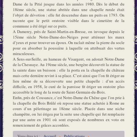
Dame de la Pitié jusque dans les années 1980. Dès le début du
18ème siècle, une statue abritée dans une chapelle rurale était
l’objet de dévotion : elle fut descendue dans un puits en 1793. On
raconte que le petit oratoire visible dans le cimetière de la
commune a été érigé sur ce puits.
A Damerey, près de Saint-Martin-en-Bresse, on invoque depuis le
15ème siècle Notre-Dame-des-Neiges pour atténuer les maux
d’yeux et pour trouver un époux. On raclait même la pierre du socle
pour en absorber la poussière à laquelle on attribuait des vertus
miraculeuses.
A Sens-sur-Seille, au hameau de Visargent, on adorait Notre-Dame
de la Chesnaye. Au 19ème siècle, une bergère découvrit la statue de
la sainte dans un buisson : elle la porta en la chapelle du château
mais cette dernière revint à sa place. C’est ainsi que l’on fit ériger au
lieu même de sa découverte une petite chapelle : d’un accès
difficile, en 1958, le curé de la paroisse fit ériger un oratoire plus
accessible le long de la route de Saint-Germain-du-Bois.
Enfin, près de Cousance, c’est Notre-Dame du Chêne que l’on prie à
la chapelle du Bois Brûlé où repose une statue achetée à Rome au
cours d’un pèlerinage au 18ème siècle. Placée dans une niche
champêtre, on lui érigea par la suite une chapelle qui fut remplacée
par une autre en 1901 où sont exposés de nombreux ex voto en
remerciement de grâces accordées.
Vous êtes ici :
Accueil
Publications