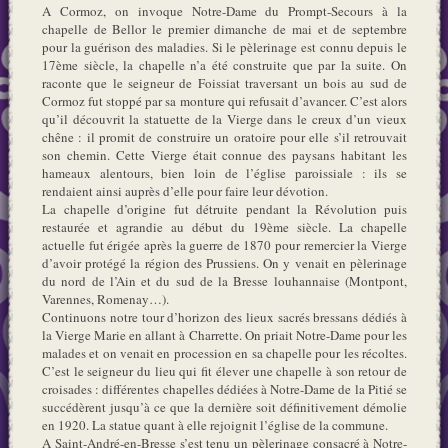
A Cormoz, on invoque Notre-Dame du Prompt-Secours à la
chapelle de Bellor le premier dimanche de mai et de septembre
pour la guérison des maladies. Si le pèlerinage est connu depuis le
17ème siècle, la chapelle n’a été construite que par la suite. On
raconte que le seigneur de Foissiat traversant un bois au sud de
Cormoz fut stoppé par sa monture qui refusait d’avancer. C’est alors
qu’il découvrit la statuette de la Vierge dans le creux d’un vieux
chêne : il promit de construire un oratoire pour elle s’il retrouvait
son chemin. Cette Vierge était connue des paysans habitant les
hameaux alentours, bien loin de l’église paroissiale : ils se
rendaient ainsi auprès d’elle pour faire leur dévotion.
La chapelle d’origine fut détruite pendant la Révolution puis
restaurée et agrandie au début du 19ème siècle. La chapelle
actuelle fut érigée après la guerre de 1870 pour remercier la Vierge
d’avoir protégé la région des Prussiens. On y venait en pèlerinage
du nord de l’Ain et du sud de la Bresse louhannaise (Montpont,
Varennes, Romenay…).
Continuons notre tour d’horizon des lieux sacrés bressans dédiés à
la Vierge Marie en allant à Charrette. On priait Notre-Dame pour les
malades et on venait en procession en sa chapelle pour les récoltes.
C’est le seigneur du lieu qui fit élever une chapelle à son retour de
croisades : différentes chapelles dédiées à Notre-Dame de la Pitié se
succédèrent jusqu’à ce que la dernière soit définitivement démolie
en 1920. La statue quant à elle rejoignit l’église de la commune.
A Saint-André-en-Bresse s’est tenu un pèlerinage consacré à Notre-