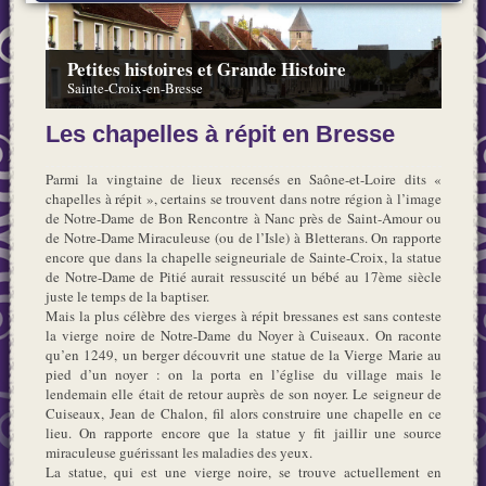
Petites histoires et Grande Histoire
Sainte-Croix-en-Bresse
Les chapelles à répit en Bresse
Parmi la vingtaine de lieux recensés en Saône-et-Loire dits «
chapelles à répit », certains se trouvent dans notre région à l’image
de Notre-Dame de Bon Rencontre à Nanc près de Saint-Amour ou
de Notre-Dame Miraculeuse (ou de l’Isle) à Bletterans. On rapporte
encore que dans la chapelle seigneuriale de Sainte-Croix, la statue
de Notre-Dame de Pitié aurait ressuscité un bébé au 17ème siècle
juste le temps de la baptiser.
Mais la plus célèbre des vierges à répit bressanes est sans conteste
la vierge noire de Notre-Dame du Noyer à Cuiseaux. On raconte
qu’en 1249, un berger découvrit une statue de la Vierge Marie au
pied d’un noyer : on la porta en l’église du village mais le
lendemain elle était de retour auprès de son noyer. Le seigneur de
Cuiseaux, Jean de Chalon, fil alors construire une chapelle en ce
lieu. On rapporte encore que la statue y fit jaillir une source
miraculeuse guérissant les maladies des yeux.
La statue, qui est une vierge noire, se trouve actuellement en