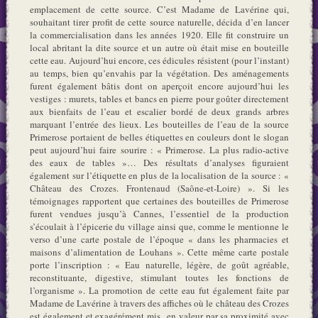
emplacement de cette source. C’est Madame de Lavérine qui,
souhaitant tirer profit de cette source naturelle, décida d’en lancer
la commercialisation dans les années 1920. Elle fit construire un
local abritant la dite source et un autre où était mise en bouteille
cette eau. Aujourd’hui encore, ces édicules résistent (pour l’instant)
au temps, bien qu’envahis par la végétation. Des aménagements
furent également bâtis dont on aperçoit encore aujourd’hui les
vestiges : murets, tables et bancs en pierre pour goûter directement
aux bienfaits de l’eau et escalier bordé de deux grands arbres
marquant l’entrée des lieux. Les bouteilles de l’eau de la source
Primerose portaient de belles étiquettes en couleurs dont le slogan
peut aujourd’hui faire sourire : « Primerose. La plus radio-active
des eaux de tables »… Des résultats d’analyses figuraient
également sur l’étiquette en plus de la localisation de la source : «
Château des Crozes. Frontenaud (Saône-et-Loire) ». Si les
témoignages rapportent que certaines des bouteilles de Primerose
furent vendues jusqu’à Cannes, l’essentiel de la production
s’écoulait à l’épicerie du village ainsi que, comme le mentionne le
verso d’une carte postale de l’époque « dans les pharmacies et
maisons d’alimentation de Louhans ». Cette même carte postale
porte l’inscription : « Eau naturelle, légère, de goût agréable,
reconstituante, digestive, stimulant toutes les fonctions de
l’organisme ». La promotion de cette eau fut également faite par
Madame de Lavérine à travers des affiches où le château des Crozes
est également et exagérément mis en valeur par sa proximité avec