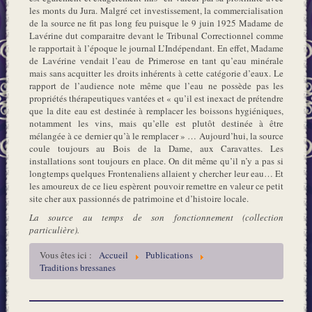
les monts du Jura. Malgré cet investissement, la commercialisation
de la source ne fit pas long feu puisque le 9 juin 1925 Madame de
Lavérine dut comparaitre devant le Tribunal Correctionnel comme
le rapportait à l’époque le journal L’Indépendant. En effet, Madame
de Lavérine vendait l’eau de Primerose en tant qu’eau minérale
mais sans acquitter les droits inhérents à cette catégorie d’eaux. Le
rapport de l’audience note même que l’eau ne possède pas les
propriétés thérapeutiques vantées et « qu’il est inexact de prétendre
que la dite eau est destinée à remplacer les boissons hygiéniques,
notamment les vins, mais qu’elle est plutôt destinée à être
mélangée à ce dernier qu’à le remplacer » … Aujourd’hui, la source
coule toujours au Bois de la Dame, aux Caravattes. Les
installations sont toujours en place. On dit même qu’il n’y a pas si
longtemps quelques Frontenaliens allaient y chercher leur eau… Et
les amoureux de ce lieu espèrent pouvoir remettre en valeur ce petit
site cher aux passionnés de patrimoine et d’histoire locale.
La source au temps de son fonctionnement (collection
particulière).
Vous êtes ici :
Accueil
Publications
Traditions bressanes