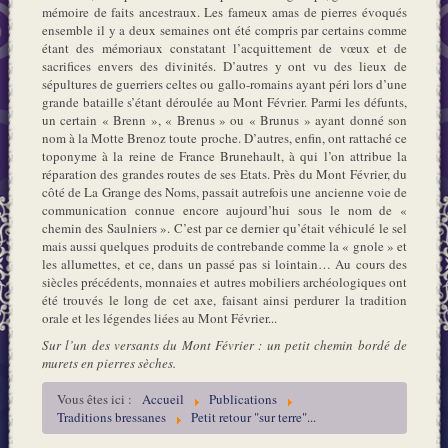
mémoire de faits ancestraux. Les fameux amas de pierres évoqués
ensemble il y a deux semaines ont été compris par certains comme
étant des mémoriaux constatant l’acquittement de vœux et de
sacrifices envers des divinités. D’autres y ont vu des lieux de
sépultures de guerriers celtes ou gallo-romains ayant péri lors d’une
grande bataille s’étant déroulée au Mont Février. Parmi les défunts,
un certain « Brenn », « Brenus » ou « Brunus » ayant donné son
nom à la Motte Brenoz toute proche. D’autres, enfin, ont rattaché ce
toponyme à la reine de France Brunehault, à qui l’on attribue la
réparation des grandes routes de ses Etats. Près du Mont Février, du
côté de La Grange des Noms, passait autrefois une ancienne voie de
communication connue encore aujourd’hui sous le nom de «
chemin des Saulniers ». C’est par ce dernier qu’était véhiculé le sel
mais aussi quelques produits de contrebande comme la « gnole » et
les allumettes, et ce, dans un passé pas si lointain… Au cours des
siècles précédents, monnaies et autres mobiliers archéologiques ont
été trouvés le long de cet axe, faisant ainsi perdurer la tradition
orale et les légendes liées au Mont Février...
Sur l’un des versants du Mont Février : un petit chemin bordé de
murets en pierres sèches.
Vous êtes ici :
Accueil
Publications
Traditions bressanes
Petit retour "sur terre"...