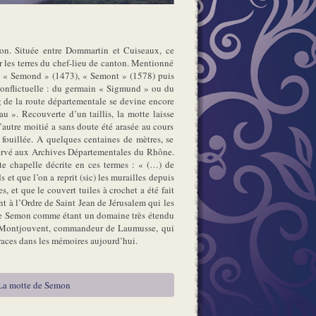
on. Située entre Dommartin et Cuiseaux, ce
 les terres du chef-lieu de canton. Mentionné
 « Semond » (1473), « Semont » (1578) puis
onflictuelle : du germain « Sigmund » ou du
g de la route départementale se devine encore
 ». Recouverte d’un taillis, la motte laisse
l’autre moitié a sans doute été arasée au cours
é fouillée. A quelques centaines de mètres, se
servé aux Archives Départementales du Rhône.
tte chapelle décrite en ces termes : « (…) de
et que l’on a reprit (sic) les murailles depuis
, et que le couvert tuiles à crochet a été fait
nt à l’Ordre de Saint Jean de Jérusalem qui les
 de Semon comme étant un domaine très étendu
 de Montjouvent, commandeur de Laumusse, qui
traces dans les mémoires aujourd’hui.
La motte de Semon