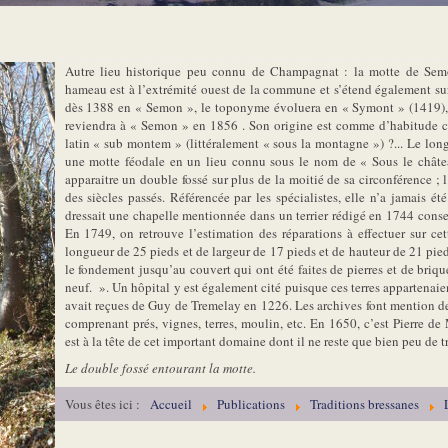
Autre lieu historique peu connu de Champagnat : la motte de Sem
hameau est à l’extrémité ouest de la commune et s’étend également sur
dès 1388 en « Semon », le toponyme évoluera en « Symont » (1419),
reviendra à « Semon » en 1856 . Son origine est comme d’habitude c
latin « sub montem » (littéralement « sous la montagne ») ?... Le lon
une motte féodale en un lieu connu sous le nom de « Sous le château
apparaitre un double fossé sur plus de la moitié de sa circonférence ; 
des siècles passés. Référencée par les spécialistes, elle n’a jamais ét
dressait une chapelle mentionnée dans un terrier rédigé en 1744 con
En 1749, on retrouve l’estimation des réparations à effectuer sur ce
longueur de 25 pieds et de largeur de 17 pieds et de hauteur de 21 pieds 
le fondement jusqu’au couvert qui ont été faites de pierres et de briques
neuf. ». Un hôpital y est également cité puisque ces terres appartenaie
avait reçues de Guy de Tremelay en 1226. Les archives font mention
comprenant prés, vignes, terres, moulin, etc. En 1650, c’est Pierre
est à la tête de cet important domaine dont il ne reste que bien peu de 
Le double fossé entourant la motte.
Vous êtes ici :
Accueil
Publications
Traditions bressanes