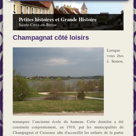
Petites histoires et Grande Histoire
Sainte-Croix-en-Bresse
Champagnat côté loisirs
Lorsque
vous êtes
à Semon,
remarquez l’ancienne école du hameau. Cette dernière a été
construite conjointement, en 1910, par les municipalités de
Champagnat et Cuiseaux afin d'accueillir les enfants de la partie