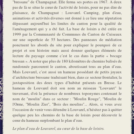
"bressane" de Champagnat. Elle ferma ses portes en 1967. A deux
pas de là se situe le cœur de l'activité de loisirs, pour ne pas dire de
plaisance, de Champagnat : Louvarel. Camping, plan d'eau,
animations et activités diverses ont donné à ce lieu une réputation
dépassant aujourd'hui les limites du canton pour la qualité de
l'aménagement qui y a été fait. La base de loisirs a été créée en
1999 par la Communauté de Communes du Canton de Cuiseaux
sur une superficie de 55 hectares. Des panneaux de médiation
ponctuent les abords du site pour expliquer le pourquoi de ce
projet et son histoire mais aussi donner quelques éléments de
lecture du paysage comme c’est le cas dans la partie « bocage
bressan ». A noter que plus de 180 kilomètres de chemins balisés de
randonnée parcourent le canton, aboutissant tous au plan d’eau.
Mais Louvarel, c’est aussi un hameau possédant de petits joyaux
d’architecture bressane traduisant bien, dans ce secteur frontalier, la
juxtaposition des deux types d’habitat présents en Bresse. Le
hameau de Louvarel doit son nom au ruisseau "Louvaret" le
traversant, d'où la présence de nombreux toponymes contenant le
nom de "moulin" dans ce secteur : "Moulin Rouge", "Moulin de
l'Orme, "Moulin Zier", "Bois des moulins"... Alors, si vous avez
l’occasion de venir vous détendre à Louvarel, n’hésitez pas à quitter
quelque peu les chemins de la base de loisirs pour découvrir le
cœur du hameau surplombant le plan d’eau.
Le plan d’eau de Louvarel, au cœur de la base de loisirs.