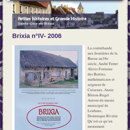
Petites histoires et Grande Histoire
Sainte-Croix-en-Bresse
Brixia n°IV- 2006
La contrebande
aux frontières de la
Bresse au18e
siècle, André Ferrer
Alexis Fontaine
des Bertins,
mathématicien et
seigneur de
Cuiseaux, Annie
Bleton-Ruget
Autour du musée
municipal de
Louhans,
Dominique Rivière
Qu’est-ce qu’un
monument