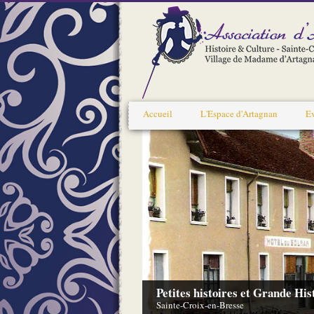
Accueil
L'Espace d'Artagnan
E
Petites histoires et Grande His
Sainte-Croix-en-Bresse