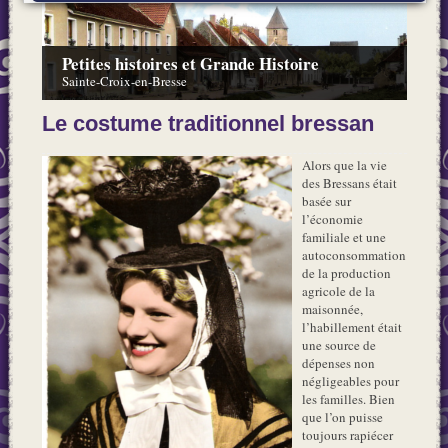
Petites histoires et Grande Histoire
Sainte-Croix-en-Bresse
Le costume traditionnel bressan
Alors que la vie
des Bressans était
basée sur
l’économie
familiale et une
autoconsommation
de la production
agricole de la
maisonnée,
l’habillement était
une source de
dépenses non
négligeables pour
les familles. Bien
que l’on puisse
toujours rapiécer