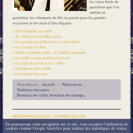
les vieux fonds de
pantalons que l’on
mettait au
quotidien, les vêtements de fête ou passés pour les grandes
occasions se devaient d’être élégants.
> De la roulière au t-shirt
> Se vêtir pour travailler, sortir…
> En passant par la Bresse avec mes sabots
> Le costume de fête
> Petite et grande coiffe : de l’utile à la parade
> La coiffe comme indicateur social
> Les âges de la vie et les coiffes
> L’entretien de la coiffe
> Les émaux bressans
Vous êtes ici :
Accueil
Publications
Traditions bressanes
Bouchers des villes, bouchers des champs...
MENTIONS LEGALES
-
CONFIDENTIALITE
Création by
Kidacom
En poursuivant votre navigation sur ce site, vous acceptez l’utilisation de
cookies comme Google Analytics pour réaliser des statistiques de visites.
© 2026 Association D'Artagnan
Haut de page