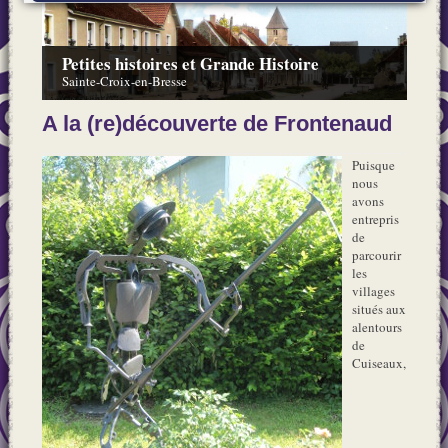
Petites histoires et Grande Histoire
Sainte-Croix-en-Bresse
A la (re)découverte de Frontenaud
Puisque
nous
avons
entrepris
de
parcourir
les
villages
situés aux
alentours
de
Cuiseaux,