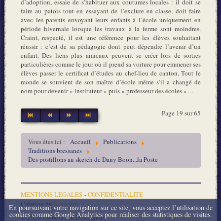
d’adoption, essaie de s’habituer aux coutumes locales : il doit se
faire au patois tout en essayant de l’exclure en classe, doit faire
avec les parents envoyant leurs enfants à l’école uniquement en
période hivernale lorsque les travaux à la ferme sont moindres.
Craint, respecté, il est une référence pour les élèves souhaitant
réussir : c’est de sa pédagogie dont peut dépendre l’avenir d’un
enfant. Des liens plus amicaux peuvent se créer lors de sorties
particulières comme le jour où il prend sa voiture pour emmener ses
élèves passer le certificat d’études au chef-lieu de canton. Tout le
monde se souvient de son maître d’école même s’il a changé de
nom pour devenir « instituteur » puis « professeur des écoles »…
Page 19 sur 65
Vous êtes ici :
Accueil
Publications
Traditions bressanes
Des postillons au sketch de Dany Boon...la Poste
MENTIONS LEGALES
-
CONFIDENTIALITE
Création by
Kidacom
En poursuivant votre navigation sur ce site, vous acceptez l’utilisation de
cookies comme Google Analytics pour réaliser des statistiques de visites.
© 2026 Association D'Artagnan
Haut de page