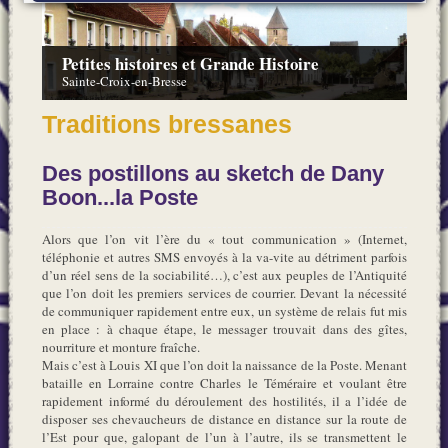
Petites histoires et Grande Histoire
Sainte-Croix-en-Bresse
Traditions bressanes
Des postillons au sketch de Dany
Boon...la Poste
Alors que l’on vit l’ère du « tout communication » (Internet,
téléphonie et autres SMS envoyés à la va-vite au détriment parfois
d’un réel sens de la sociabilité…), c’est aux peuples de l’Antiquité
que l’on doit les premiers services de courrier. Devant la nécessité
de communiquer rapidement entre eux, un système de relais fut mis
en place : à chaque étape, le messager trouvait dans des gîtes,
nourriture et monture fraîche.
Mais c’est à Louis XI que l’on doit la naissance de la Poste. Menant
bataille en Lorraine contre Charles le Téméraire et voulant être
rapidement informé du déroulement des hostilités, il a l’idée de
disposer ses chevaucheurs de distance en distance sur la route de
l’Est pour que, galopant de l’un à l’autre, ils se transmettent le