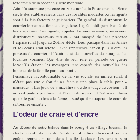
lendemain de la seconde guerre mondiale.
Afin d’assurer une présence en zone rurale, la Poste crée au 19ème
siècle des établissements dans des localités modestes où les agents
sont à la fois facteurs et guichetiers. En général, ils distribuent le
courrier le matin et tiennent le guichet l’après-midi, parfois aidés de
leurs épouses. Ces agents, appelés facteurs-receveurs, receveurs-
distributeurs, receveurs ruraux… ont marqué de leur présence
l’espace rural jusqu’au 20ème siècle. Leur passage dans les fermes
et les écarts était attendu avec impatience car en plus d’être les
porteurs du courrier, il l’était aussi des nouvelles du bourg et des
localités voisines. Que dire de leur rôle en période de guerre
lorsqu’ils étaient les messagers tant espérés des nouvelles des
hommes de la famille partis au front…
Personnage incontournable de la vie sociale en milieu rural, il
n’était pas rare qu’on fit au facteur une place à table pour «
marander ». Les jours de « machine » ou de « tuage du cochon », il
arrivait parfois par hasard à l’heure du repas… C’est avec plaisir
qu’on le gardait alors à la ferme, assuré qu’il rattraperait le cours de
sa tournée ensuite…
L'odeur de craie et d'encre
Au détour de notre balade dans le bourg d’un village bressan, la
cloche retentit du côté de l’école : c’est la fin de la récréation. Les
enfants rentrent en rang dans la salle de classe. Les garçons sont