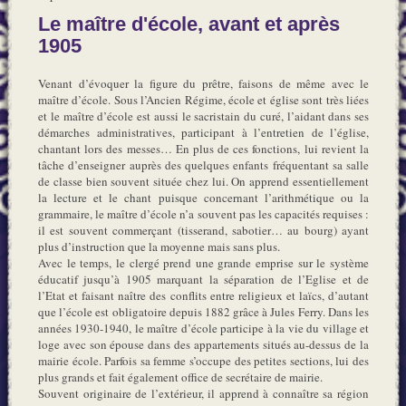
Le maître d'école, avant et après
1905
Venant d’évoquer la figure du prêtre, faisons de même avec le
maître d’école. Sous l’Ancien Régime, école et église sont très liées
et le maître d’école est aussi le sacristain du curé, l’aidant dans ses
démarches administratives, participant à l’entretien de l’église,
chantant lors des messes… En plus de ces fonctions, lui revient la
tâche d’enseigner auprès des quelques enfants fréquentant sa salle
de classe bien souvent située chez lui. On apprend essentiellement
la lecture et le chant puisque concernant l’arithmétique ou la
grammaire, le maître d’école n’a souvent pas les capacités requises :
il est souvent commerçant (tisserand, sabotier… au bourg) ayant
plus d’instruction que la moyenne mais sans plus.
Avec le temps, le clergé prend une grande emprise sur le système
éducatif jusqu’à 1905 marquant la séparation de l’Eglise et de
l’Etat et faisant naître des conflits entre religieux et laïcs, d’autant
que l’école est obligatoire depuis 1882 grâce à Jules Ferry. Dans les
années 1930-1940, le maître d’école participe à la vie du village et
loge avec son épouse dans des appartements situés au-dessus de la
mairie école. Parfois sa femme s’occupe des petites sections, lui des
plus grands et fait également office de secrétaire de mairie.
Souvent originaire de l’extérieur, il apprend à connaître sa région