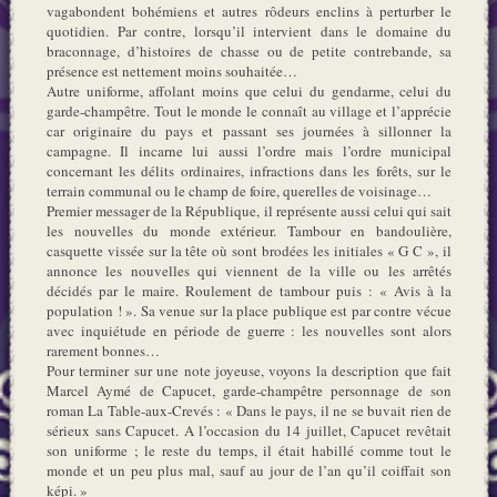
vagabondent bohémiens et autres rôdeurs enclins à perturber le
quotidien. Par contre, lorsqu’il intervient dans le domaine du
braconnage, d’histoires de chasse ou de petite contrebande, sa
présence est nettement moins souhaitée…
Autre uniforme, affolant moins que celui du gendarme, celui du
garde-champêtre. Tout le monde le connaît au village et l’apprécie
car originaire du pays et passant ses journées à sillonner la
campagne. Il incarne lui aussi l’ordre mais l’ordre municipal
concernant les délits ordinaires, infractions dans les forêts, sur le
terrain communal ou le champ de foire, querelles de voisinage…
Premier messager de la République, il représente aussi celui qui sait
les nouvelles du monde extérieur. Tambour en bandoulière,
casquette vissée sur la tête où sont brodées les initiales « G C », il
annonce les nouvelles qui viennent de la ville ou les arrêtés
décidés par le maire. Roulement de tambour puis : « Avis à la
population ! ». Sa venue sur la place publique est par contre vécue
avec inquiétude en période de guerre : les nouvelles sont alors
rarement bonnes…
Pour terminer sur une note joyeuse, voyons la description que fait
Marcel Aymé de Capucet, garde-champêtre personnage de son
roman La Table-aux-Crevés : « Dans le pays, il ne se buvait rien de
sérieux sans Capucet. A l’occasion du 14 juillet, Capucet revêtait
son uniforme ; le reste du temps, il était habillé comme tout le
monde et un peu plus mal, sauf au jour de l’an qu’il coiffait son
képi. »