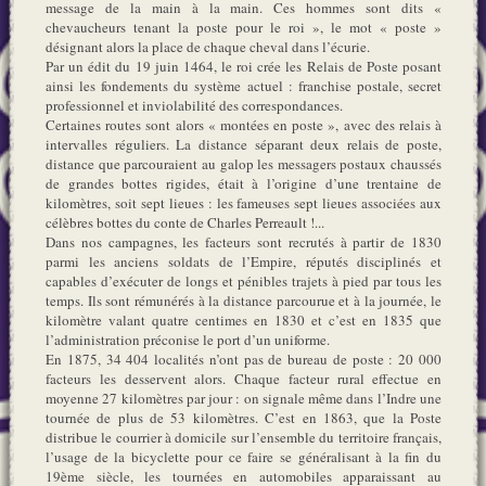
message de la main à la main. Ces hommes sont dits «
chevaucheurs tenant la poste pour le roi », le mot « poste »
désignant alors la place de chaque cheval dans l’écurie.
Par un édit du 19 juin 1464, le roi crée les Relais de Poste posant
ainsi les fondements du système actuel : franchise postale, secret
professionnel et inviolabilité des correspondances.
Certaines routes sont alors « montées en poste », avec des relais à
intervalles réguliers. La distance séparant deux relais de poste,
distance que parcouraient au galop les messagers postaux chaussés
de grandes bottes rigides, était à l’origine d’une trentaine de
kilomètres, soit sept lieues : les fameuses sept lieues associées aux
célèbres bottes du conte de Charles Perreault !...
Dans nos campagnes, les facteurs sont recrutés à partir de 1830
parmi les anciens soldats de l’Empire, réputés disciplinés et
capables d’exécuter de longs et pénibles trajets à pied par tous les
temps. Ils sont rémunérés à la distance parcourue et à la journée, le
kilomètre valant quatre centimes en 1830 et c’est en 1835 que
l’administration préconise le port d’un uniforme.
En 1875, 34 404 localités n’ont pas de bureau de poste : 20 000
facteurs les desservent alors. Chaque facteur rural effectue en
moyenne 27 kilomètres par jour : on signale même dans l’Indre une
tournée de plus de 53 kilomètres. C’est en 1863, que la Poste
distribue le courrier à domicile sur l’ensemble du territoire français,
l’usage de la bicyclette pour ce faire se généralisant à la fin du
19ème siècle, les tournées en automobiles apparaissant au