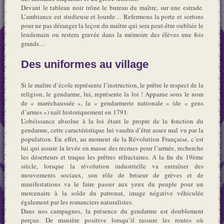
Devant le tableau noir trône le bureau du maître, sur une estrade.
L’ambiance est studieuse et lourde… Refermons la porte et sortons
pour ne pas déranger la leçon du maître qui sera peut-être oubliée le
lendemain ou restera gravée dans la mémoire des élèves une fois
grands…
Des uniformes au village
Si le maître d’école représente l’instruction, le prêtre le respect de la
religion, le gendarme, lui, représente la loi ! Apparue sous le nom
de « maréchaussée », la « gendarmerie nationale » (de « gens
d’armes ») naît historiquement en 1791.
L’obéissance absolue à la loi étant le propre de la fonction du
gendarme, cette caractéristique lui vaudra d’être assez mal vu par la
population. En effet, au moment de la Révolution Française, c’est
lui qui assure la levée en masse des recrues pour l’armée, recherche
les déserteurs et traque les prêtres réfractaires. A la fin du 19ème
siècle, lorsque la révolution industrielle va entraîner des
mouvements sociaux, son rôle de briseur de grèves et de
manifestations va le faire passer aux yeux du peuple pour un
mercenaire à la solde du patronat, image négative véhiculée
également par les romanciers naturalistes.
Dans nos campagnes, la présence du gendarme est doublement
perçue. De manière positive lorsqu’il rassure les routes où