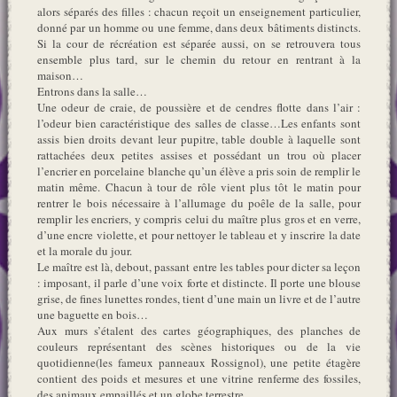
alors séparés des filles : chacun reçoit un enseignement particulier,
donné par un homme ou une femme, dans deux bâtiments distincts.
Si la cour de récréation est séparée aussi, on se retrouvera tous
ensemble plus tard, sur le chemin du retour en rentrant à la
maison…
Entrons dans la salle…
Une odeur de craie, de poussière et de cendres flotte dans l’air :
l’odeur bien caractéristique des salles de classe…Les enfants sont
assis bien droits devant leur pupitre, table double à laquelle sont
rattachées deux petites assises et possédant un trou où placer
l’encrier en porcelaine blanche qu’un élève a pris soin de remplir le
matin même. Chacun à tour de rôle vient plus tôt le matin pour
rentrer le bois nécessaire à l’allumage du poêle de la salle, pour
remplir les encriers, y compris celui du maître plus gros et en verre,
d’une encre violette, et pour nettoyer le tableau et y inscrire la date
et la morale du jour.
Le maître est là, debout, passant entre les tables pour dicter sa leçon
: imposant, il parle d’une voix forte et distincte. Il porte une blouse
grise, de fines lunettes rondes, tient d’une main un livre et de l’autre
une baguette en bois…
Aux murs s’étalent des cartes géographiques, des planches de
couleurs représentant des scènes historiques ou de la vie
quotidienne(les fameux panneaux Rossignol), une petite étagère
contient des poids et mesures et une vitrine renferme des fossiles,
des animaux empaillés et un globe terrestre.