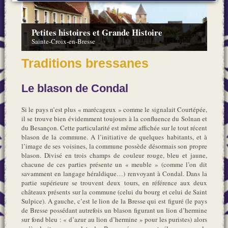
Petites histoires et Grande Histoire
Sainte-Croix-en-Bresse
Traditions bressanes
Le blason de Condal
Si le pays n’est plus « marécageux » comme le signalait Courtépée,
il se trouve bien évidemment toujours à la confluence du Solnan et
du Besançon. Cette particularité est même affichée sur le tout récent
blason de la commune. A l’initiative de quelques habitants, et à
l’image de ses voisines, la commune possède désormais son propre
blason. Divisé en trois champs de couleur rouge, bleu et jaune,
chacune de ces parties présente un « meuble » (comme l’on dit
savamment en langage héraldique…) renvoyant à Condal. Dans la
partie supérieure se trouvent deux tours, en référence aux deux
châteaux présents sur la commune (celui du bourg et celui de Saint
Sulpice). A gauche, c’est le lion de la Bresse qui est figuré (le pays
de Bresse possédant autrefois un blason figurant un lion d’hermine
sur fond bleu : « d’azur au lion d’hermine » pour les puristes) alors