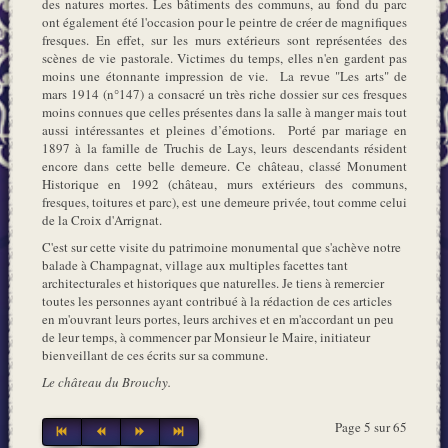
des natures mortes. Les bâtiments des communs, au fond du parc
ont également été l'occasion pour le peintre de créer de magnifiques
fresques. En effet, sur les murs extérieurs sont représentées des
scènes de vie pastorale. Victimes du temps, elles n'en gardent pas
moins une étonnante impression de vie. La revue "Les arts" de
mars 1914 (n°147) a consacré un très riche dossier sur ces fresques
moins connues que celles présentes dans la salle à manger mais tout
aussi intéressantes et pleines d’émotions. Porté par mariage en
1897 à la famille de Truchis de Lays, leurs descendants résident
encore dans cette belle demeure. Ce château, classé Monument
Historique en 1992 (château, murs extérieurs des communs,
fresques, toitures et parc), est une demeure privée, tout comme celui
de la Croix d'Arrignat.
C'est sur cette visite du patrimoine monumental que s'achève notre
balade à Champagnat, village aux multiples facettes tant
architecturales et historiques que naturelles. Je tiens à remercier
toutes les personnes ayant contribué à la rédaction de ces articles
en m'ouvrant leurs portes, leurs archives et en m'accordant un peu
de leur temps, à commencer par Monsieur le Maire, initiateur
bienveillant de ces écrits sur sa commune.
Le château du Brouchy.
Page 5 sur 65