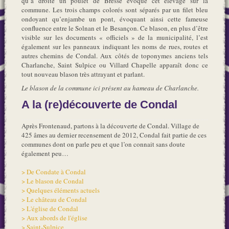
qu’à droite un poulet de Bresse évoque cet élevage sur la
commune. Les trois champs colorés sont séparés par un filet bleu
ondoyant qu’enjambe un pont, évoquant ainsi cette fameuse
confluence entre le Solnan et le Besançon. Ce blason, en plus d’être
visible sur les documents « officiels » de la municipalité, l’est
également sur les panneaux indiquant les noms de rues, routes et
autres chemins de Condal. Aux côtés de toponymes anciens tels
Charlanche, Saint Sulpice ou Villard Chapelle apparaît donc ce
tout nouveau blason très attrayant et parlant.
Le blason de la commune ici présent au hameau de Charlanche.
A la (re)découverte de Condal
Après Frontenaud, partons à la découverte de Condal. Village de
425 âmes au dernier recensement de 2012, Condal fait partie de ces
communes dont on parle peu et que l’on connait sans doute
également peu…
> De Condate à Condal
> Le blason de Condal
> Quelques éléments actuels
> Le château de Condal
> L'église de Condal
> Aux abords de l'église
> Saint-Sulpice