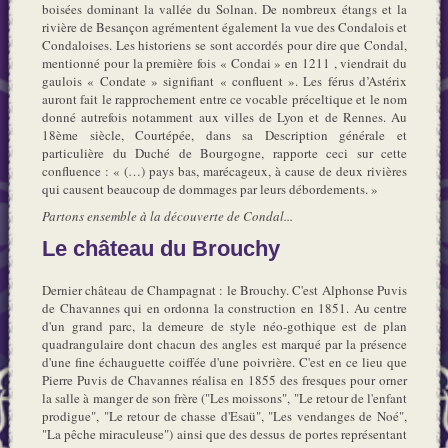
boisées dominant la vallée du Solnan. De nombreux étangs et la
rivière de Besançon agrémentent également la vue des Condalois et
Condaloises. Les historiens se sont accordés pour dire que Condal,
mentionné pour la première fois « Condai » en 1211 , viendrait du
gaulois « Condate » signifiant « confluent ». Les férus d’Astérix
auront fait le rapprochement entre ce vocable préceltique et le nom
donné autrefois notamment aux villes de Lyon et de Rennes. Au
18ème siècle, Courtépée, dans sa Description générale et
particulière du Duché de Bourgogne, rapporte ceci sur cette
confluence : « (…) pays bas, marécageux, à cause de deux rivières
qui causent beaucoup de dommages par leurs débordements. »
Partons ensemble à la découverte de Condal...
Le château du Brouchy
Dernier château de Champagnat : le Brouchy. C'est Alphonse Puvis
de Chavannes qui en ordonna la construction en 1851. Au centre
d'un grand parc, la demeure de style néo-gothique est de plan
quadrangulaire dont chacun des angles est marqué par la présence
d'une fine échauguette coiffée d'une poivrière. C'est en ce lieu que
Pierre Puvis de Chavannes réalisa en 1855 des fresques pour orner
la salle à manger de son frère ("Les moissons", "Le retour de l'enfant
prodigue", "Le retour de chasse d'Esaü", "Les vendanges de Noé",
"La pêche miraculeuse") ainsi que des dessus de portes représentant