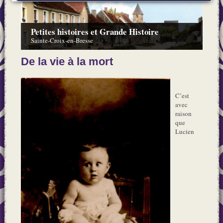
Petites histoires et Grande Histoire
Sainte-Croix-en-Bresse
De la vie à la mort
C’est
avec
raison
que
Lucien